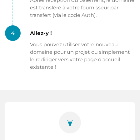
Après réception du paiement, le domaine
est transféré à votre fournisseur par
transfert (via le code Auth).
4
Allez-y !
Vous pouvez utiliser votre nouveau
domaine pour un projet ou simplement
le rediriger vers votre page d'accueil
existante !
highlight