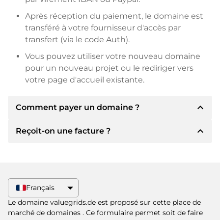
Après réception du paiement, le domaine est
transféré à votre fournisseur d'accès par
transfert (via le code Auth).
Vous pouvez utiliser votre nouveau domaine
pour un nouveau projet ou le rediriger vers
votre page d'accueil existante.
expand_less
Comment payer un domaine ?
expand_less
Reçoit-on une facture ?
Après un accord, le titulaire vous
communiquera les détails du paiement. Le
titulaire vous communiquera alors les détails
Oui, le vendeur vous enverra une facture en
bancaires SEPA et, si vous le souhaitez, vous
bonne et due forme. Si le prix d'achat est plus
proposera Paypal ou d'autres méthodes de
élevé, vous recevrez également un contrat de
Français
paiement.
vente supplémentaire si vous le souhaitez.
Le domaine valuegrids.de est proposé sur cette place de
Veuillez toujours mentionner le nom de
marché de domaines
. Ce formulaire permet soit de faire
domaine et le numéro de facture lors du