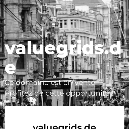
valuegrids.d
e
Ce domaine est en vente -
Profitez de cette opportunité !
valuegrids.de