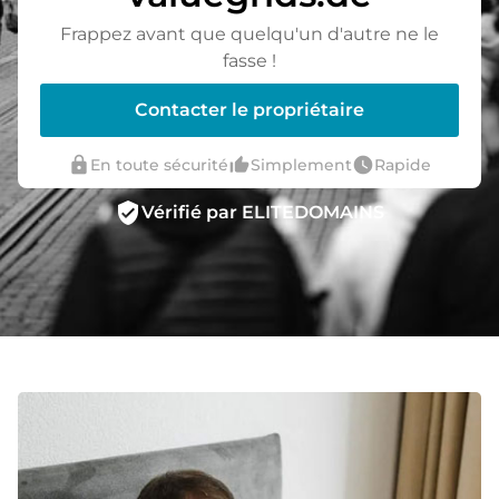
Frappez avant que quelqu'un d'autre ne le
fasse !
Contacter le propriétaire
lock
thumb_up_alt
watch_later
En toute sécurité
Simplement
Rapide
verified_user
Vérifié par ELITEDOMAINS